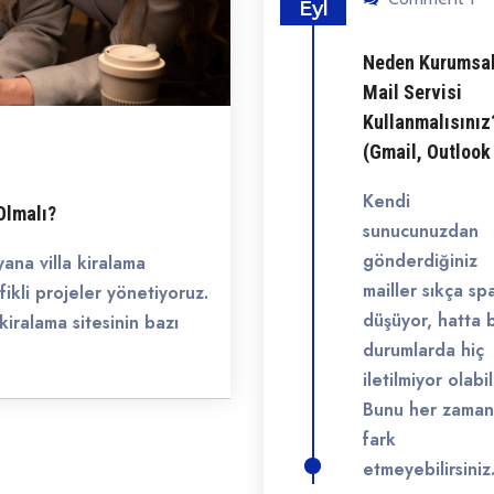
Eyl
Neden Kurumsa
Mail Servisi
Kullanmalısınız
(Gmail, Outlook
Kendi
Olmalı?
sunucunuzdan
gönderdiğiniz
na villa kiralama
mailler sıkça s
afikli projeler yönetiyoruz.
düşüyor, hatta 
 kiralama sitesinin bazı
durumlarda hiç
iletilmiyor olabili
Bunu her zaman
fark
etmeyebilirsiniz