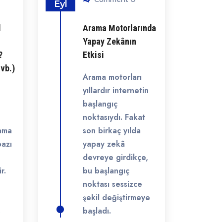
Eyl
l
Arama Motorlarında
Yapay Zekânın
?
Etkisi
 vb.)
Arama motorları
yıllardır internetin
başlangıç
noktasıydı. Fakat
pama
son birkaç yılda
bazı
yapay zekâ
devreye girdikçe,
r.
bu başlangıç
noktası sessizce
şekil değiştirmeye
.
başladı.